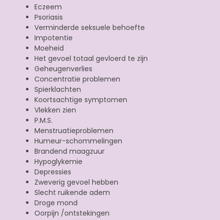
Eczeem
Psoriasis
Verminderde seksuele behoefte
Impotentie
Moeheid
Het gevoel totaal gevloerd te zijn
Geheugenverlies
Concentratie problemen
Spierklachten
Koortsachtige symptomen
Vlekken zien
P.M.S.
Menstruatieproblemen
Humeur-schommelingen
Brandend maagzuur
Hypoglykemie
Depressies
Zweverig gevoel hebben
Slecht ruikende adem
Droge mond
Oorpijn /ontstekingen