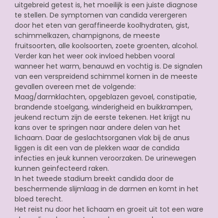
uitgebreid getest is, het moeilijk is een juiste diagnose
te stellen. De symptomen van candida verergeren
door het eten van geraffineerde koolhydraten, gist,
schimmelkazen, champignons, de meeste
fruitsoorten, alle koolsoorten, zoete groenten, alcohol.
Verder kan het weer ook invloed hebben vooral
wanneer het warm, benauwd en vochtig is. De signalen
van een verspreidend schimmel komen in de meeste
gevallen overeen met de volgende:
Maag/darmklachten, opgeblazen gevoel, constipatie,
brandende stoelgang, winderigheid en buikkrampen,
jeukend rectum zijn de eerste tekenen. Het krijgt nu
kans over te springen naar andere delen van het
lichaam. Daar de geslachtsorganen vlak bij de anus
liggen is dit een van de plekken waar de candida
infecties en jeuk kunnen veroorzaken. De urinewegen
kunnen geïnfecteerd raken.
In het tweede stadium breekt candida door de
beschermende slijmlaag in de darmen en komt in het
bloed terecht.
Het reist nu door het lichaam en groeit uit tot een ware