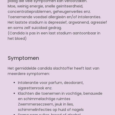
plaag die vele symptomen kan veroorzaken.
Moe, weinig energie, snelle geïrriteerdheid,
concentratieproblemen, geheugenverlies enz.
Toenemende voedsel allergieën en/of intoleranties.
Het laatste stadium is depressief, argwanend, agressief
en soms zelf suïcidaal gedrag.
(Candida is pas in een laat stadium aantoonbaar in
het bloed)
Symptomen
Het gemiddelde candida slachtoffer heeft last van
meerdere symptomen:
Intolerantie voor parfum, deodorant,
sigarettenrook enz.
Klachten die toenemen in vochtige, benauwde
en schimmelachtige ruimtes
Zwemmerseczeem, jeuk in lies,
schimmelinfecties op huid of nagels
Drang naar suiker, brood of alcohol