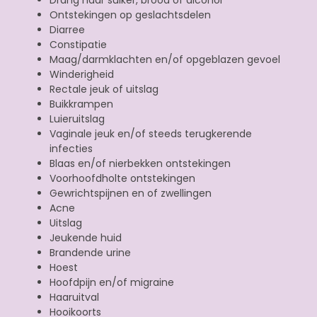
Ontstekingen op geslachtsdelen
Diarree
Constipatie
Maag/darmklachten en/of opgeblazen gevoel
Winderigheid
Rectale jeuk of uitslag
Buikkrampen
Luieruitslag
Vaginale jeuk en/of steeds terugkerende
infecties
Blaas en/of nierbekken ontstekingen
Voorhoofdholte ontstekingen
Gewrichtspijnen en of zwellingen
Acne
Uitslag
Jeukende huid
Brandende urine
Hoest
Hoofdpijn en/of migraine
Haaruitval
Hooikoorts